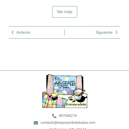
Ver más
Anterior
Siguiente
987688278
contacto@elaposentodebabia.com